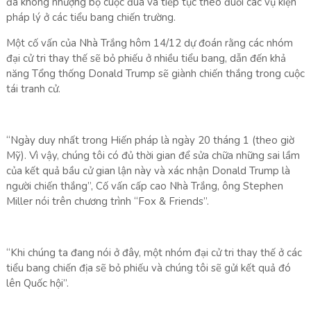
đã không nhượng bộ cuộc đua và tiếp tục theo đuổi các vụ kiện
pháp lý ở các tiểu bang chiến trường.
Một cố vấn của Nhà Trắng hôm 14/12 dự đoán rằng các nhóm
đại cử tri thay thế sẽ bỏ phiếu ở nhiều tiểu bang, dẫn đến khả
năng Tổng thống Donald Trump sẽ giành chiến thắng trong cuộc
tái tranh cử.
“Ngày duy nhất trong Hiến pháp là ngày 20 tháng 1 (theo giờ
Mỹ). Vì vậy, chúng tôi có đủ thời gian để sửa chữa những sai lầm
của kết quả bầu cử gian lận này và xác nhận Donald Trump là
người chiến thắng”, Cố vấn cấp cao Nhà Trắng, ông Stephen
Miller nói trên chương trình “Fox & Friends”.
“Khi chúng ta đang nói ở đây, một nhóm đại cử tri thay thế ở các
tiểu bang chiến địa sẽ bỏ phiếu và chúng tôi sẽ gửi kết quả đó
lên Quốc hội”.