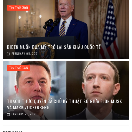
Tin Thế Giới
BIDEN MUỐN ĐƯA MỸ TRỞ LẠI SÂN KHẤU QUỐC TẾ
FEBRUARY 05, 2021
Tin Thế Giới
THÁCH THỨC QUYỀN BÁ CHỦ KỸ THUẬT SỐ GIỮA ELON MUSK
VÀ MARK ZUCKERBERG
JANUARY 27, 2021