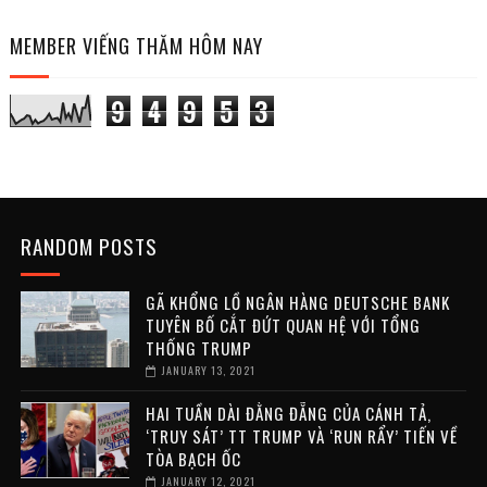
MEMBER VIẾNG THĂM HÔM NAY
9
4
9
5
3
RANDOM POSTS
GÃ KHỔNG LỒ NGÂN HÀNG DEUTSCHE BANK
TUYÊN BỐ CẮT ĐỨT QUAN HỆ VỚI TỔNG
THỐNG TRUMP
JANUARY 13, 2021
HAI TUẦN DÀI ĐẰNG ĐẴNG CỦA CÁNH TẢ,
‘TRUY SÁT’ TT TRUMP VÀ ‘RUN RẨY’ TIẾN VỀ
TÒA BẠCH ỐC
JANUARY 12, 2021