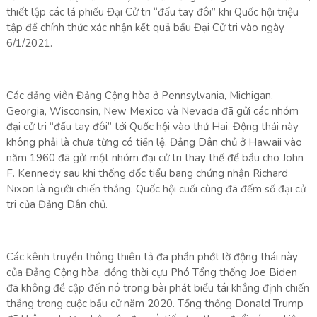
thiết lập các lá phiếu Đại Cử tri “đấu tay đôi” khi Quốc hội triệu
tập để chính thức xác nhận kết quả bầu Đại Cử tri vào ngày
6/1/2021.
Các đảng viên Đảng Cộng hòa ở Pennsylvania, Michigan,
Georgia, Wisconsin, New Mexico và Nevada đã gửi các nhóm
đại cử tri “đấu tay đôi” tới Quốc hội vào thứ Hai. Động thái này
không phải là chưa từng có tiền lệ. Đảng Dân chủ ở Hawaii vào
năm 1960 đã gửi một nhóm đại cử tri thay thế để bầu cho John
F. Kennedy sau khi thống đốc tiểu bang chứng nhận Richard
Nixon là người chiến thắng. Quốc hội cuối cùng đã đếm số đại cử
tri của Đảng Dân chủ.
Các kênh truyền thông thiên tả đa phần phớt lờ động thái này
của Đảng Cộng hòa, đồng thời cựu Phó Tổng thống Joe Biden
đã không đề cập đến nó trong bài phát biểu tái khẳng định chiến
thắng trong cuộc bầu cử năm 2020. Tổng thống Donald Trump