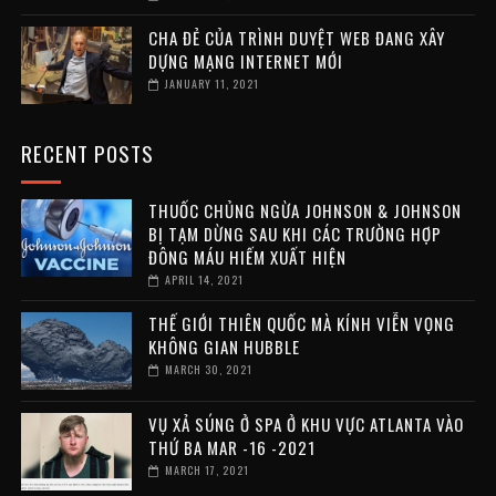
CHA ĐẺ CỦA TRÌNH DUYỆT WEB ĐANG XÂY
DỰNG MẠNG INTERNET MỚI
JANUARY 11, 2021
RECENT POSTS
THUỐC CHỦNG NGỪA JOHNSON & JOHNSON
BỊ TẠM DỪNG SAU KHI CÁC TRƯỜNG HỢP
ĐÔNG MÁU HIẾM XUẤT HIỆN
APRIL 14, 2021
THẾ GIỚI THIÊN QUỐC MÀ KÍNH VIỄN VỌNG
KHÔNG GIAN HUBBLE
MARCH 30, 2021
VỤ XẢ SÚNG Ở SPA Ở KHU VỰC ATLANTA VÀO
THỨ BA MAR -16 -2021
MARCH 17, 2021