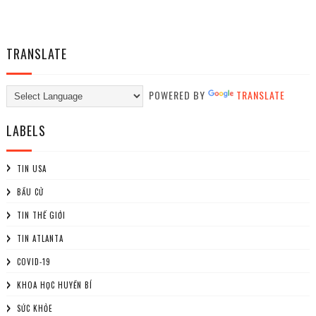
TRANSLATE
POWERED BY
TRANSLATE
LABELS
TIN USA
BẦU CỬ
TIN THẾ GIỚI
TIN ATLANTA
COVID-19
KHOA HỌC HUYỀN BÍ
SỨC KHỎE