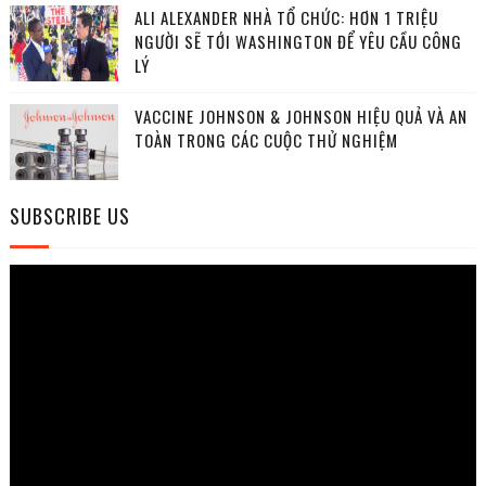
ALI ALEXANDER NHÀ TỔ CHỨC: HƠN 1 TRIỆU
NGƯỜI SẼ TỚI WASHINGTON ĐỂ YÊU CẦU CÔNG
LÝ
VACCINE JOHNSON & JOHNSON HIỆU QUẢ VÀ AN
TOÀN TRONG CÁC CUỘC THỬ NGHIỆM
SUBSCRIBE US