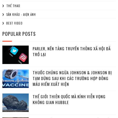
THỂ THAO
SÂN KHẤU - ĐIỆN ẢNH
BEST VIDEO
POPULAR POSTS
PARLER, NỀN TẢNG TRUYỀN THÔNG XÃ HỘI ĐÃ
TRỞ LẠI
THUỐC CHỦNG NGỪA JOHNSON & JOHNSON BỊ
TẠM DỪNG SAU KHI CÁC TRƯỜNG HỢP ĐÔNG
MÁU HIẾM XUẤT HIỆN
THẾ GIỚI THIÊN QUỐC MÀ KÍNH VIỄN VỌNG
KHÔNG GIAN HUBBLE