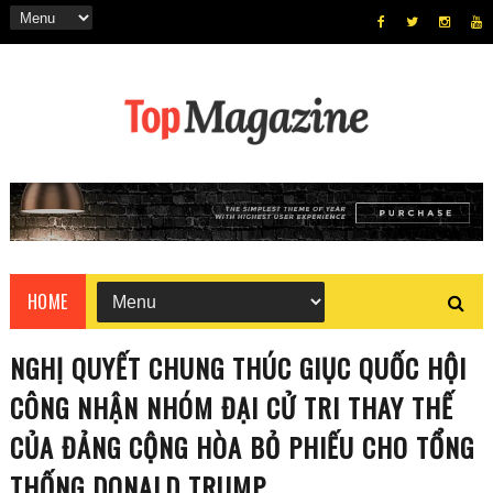
HOME
NGHỊ QUYẾT CHUNG THÚC GIỤC QUỐC HỘI
CÔNG NHẬN NHÓM ĐẠI CỬ TRI THAY THẾ
CỦA ĐẢNG CỘNG HÒA BỎ PHIẾU CHO TỔNG
THỐNG DONALD TRUMP.