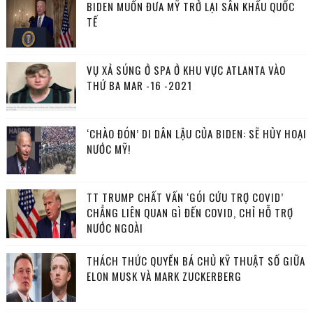
BIDEN MUỐN ĐƯA MỸ TRỞ LẠI SÂN KHẤU QUỐC
TẾ
VỤ XẢ SÚNG Ở SPA Ở KHU VỰC ATLANTA VÀO
THỨ BA MAR -16 -2021
‘CHÀO ĐÓN’ DI DÂN LẬU CỦA BIDEN: SẼ HỦY HOẠI
NƯỚC MỸ!
TT TRUMP CHẤT VẤN ‘GÓI CỨU TRỢ COVID’
CHẲNG LIÊN QUAN GÌ ĐẾN COVID, CHỈ HỖ TRỢ
NƯỚC NGOÀI
THÁCH THỨC QUYỀN BÁ CHỦ KỸ THUẬT SỐ GIỮA
ELON MUSK VÀ MARK ZUCKERBERG