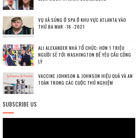
VỤ XẢ SÚNG Ở SPA Ở KHU VỰC ATLANTA VÀO
THỨ BA MAR -16 -2021
ALI ALEXANDER NHÀ TỔ CHỨC: HƠN 1 TRIỆU
NGƯỜI SẼ TỚI WASHINGTON ĐỂ YÊU CẦU CÔNG
LÝ
VACCINE JOHNSON & JOHNSON HIỆU QUẢ VÀ AN
TOÀN TRONG CÁC CUỘC THỬ NGHIỆM
SUBSCRIBE US