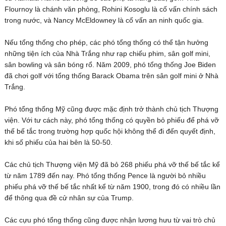
Flournoy là chánh văn phòng, Rohini Kosoglu là cố vấn chính sách
trong nước, và Nancy McEldowney là cố vấn an ninh quốc gia.
Nếu tổng thống cho phép, các phó tổng thống có thể tận hưởng
những tiện ích của Nhà Trắng như rạp chiếu phim, sân golf mini,
sân bowling và sân bóng rổ. Năm 2009, phó tổng thống Joe Biden
đã chơi golf với tổng thống Barack Obama trên sân golf mini ở Nhà
Trắng.
Phó tổng thống Mỹ cũng được mặc định trở thành chủ tịch Thượng
viện. Với tư cách này, phó tổng thống có quyền bỏ phiếu để phá vỡ
thế bế tắc trong trường hợp quốc hội không thể đi đến quyết định,
khi số phiếu của hai bên là 50-50.
Các chủ tịch Thượng viện Mỹ đã bỏ 268 phiếu phá vỡ thế bế tắc kể
từ năm 1789 đến nay. Phó tổng thống Pence là người bỏ nhiều
phiếu phá vỡ thế bế tắc nhất kể từ năm 1900, trong đó có nhiều lần
để thông qua đề cử nhân sự của Trump.
Các cựu phó tổng thống cũng được nhận lương hưu từ vai trò chủ