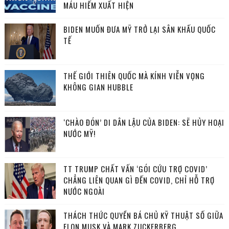
MÁU HIẾM XUẤT HIỆN
BIDEN MUỐN ĐƯA MỸ TRỞ LẠI SÂN KHẤU QUỐC
TẾ
THẾ GIỚI THIÊN QUỐC MÀ KÍNH VIỄN VỌNG
KHÔNG GIAN HUBBLE
‘CHÀO ĐÓN’ DI DÂN LẬU CỦA BIDEN: SẼ HỦY HOẠI
NƯỚC MỸ!
TT TRUMP CHẤT VẤN ‘GÓI CỨU TRỢ COVID’
CHẲNG LIÊN QUAN GÌ ĐẾN COVID, CHỈ HỖ TRỢ
NƯỚC NGOÀI
THÁCH THỨC QUYỀN BÁ CHỦ KỸ THUẬT SỐ GIỮA
ELON MUSK VÀ MARK ZUCKERBERG