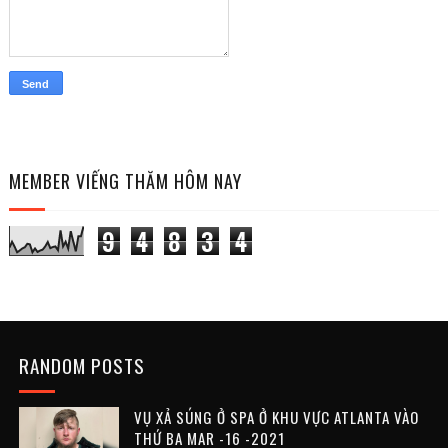
MEMBER VIẾNG THĂM HÔM NAY
9
4
8
3
4
RANDOM POSTS
VỤ XẢ SÚNG Ở SPA Ở KHU VỰC ATLANTA VÀO
THỨ BA MAR -16 -2021