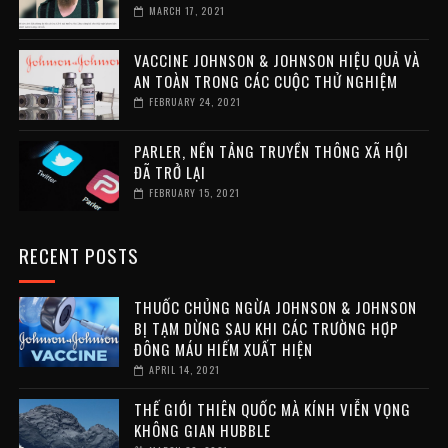
MARCH 17, 2021
VACCINE JOHNSON & JOHNSON HIỆU QUẢ VÀ
AN TOÀN TRONG CÁC CUỘC THỬ NGHIỆM
FEBRUARY 24, 2021
PARLER, NỀN TẢNG TRUYỀN THÔNG XÃ HỘI
ĐÃ TRỞ LẠI
FEBRUARY 15, 2021
RECENT POSTS
THUỐC CHỦNG NGỪA JOHNSON & JOHNSON
BỊ TẠM DỪNG SAU KHI CÁC TRƯỜNG HỢP
ĐÔNG MÁU HIẾM XUẤT HIỆN
APRIL 14, 2021
THẾ GIỚI THIÊN QUỐC MÀ KÍNH VIỄN VỌNG
KHÔNG GIAN HUBBLE