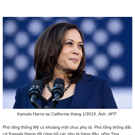
Kamala Harris tại California tháng 1/2019. Ảnh:
AFP
.
Phó tổng thống Mỹ có khoảng một chục phụ tá. Phó tổng thống đắc
cử Kamala Harris đã công bố các phụ tá hàng đầu, gồm Tina