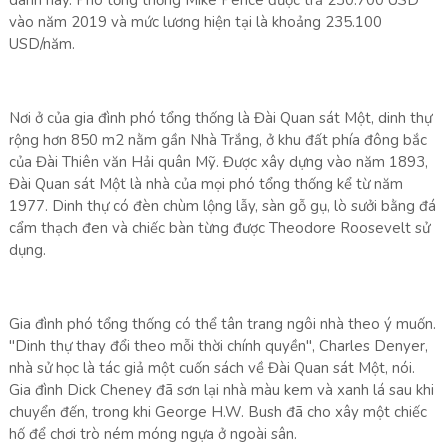
danh này. Phó tổng thống Mike Pence được trả 230.700 USD
vào năm 2019 và mức lương hiện tại là khoảng 235.100
USD/năm.
Nơi ở của gia đình phó tổng thống là Đài Quan sát Một, dinh thự
rộng hơn 850 m2 nằm gần Nhà Trắng, ở khu đất phía đông bắc
của Đài Thiên văn Hải quân Mỹ. Được xây dựng vào năm 1893,
Đài Quan sát Một là nhà của mọi phó tổng thống kể từ năm
1977. Dinh thự có đèn chùm lộng lẫy, sàn gỗ gụ, lò sưởi bằng đá
cẩm thạch đen và chiếc bàn từng được Theodore Roosevelt sử
dụng.
Gia đình phó tổng thống có thể tân trang ngôi nhà theo ý muốn.
"Dinh thự thay đổi theo mỗi thời chính quyền", Charles Denyer,
nhà sử học là tác giả một cuốn sách về Đài Quan sát Một, nói.
Gia đình Dick Cheney đã sơn lại nhà màu kem và xanh lá sau khi
chuyển đến, trong khi George H.W. Bush đã cho xây một chiếc
hố để chơi trò ném móng ngựa ở ngoài sân.