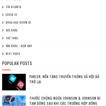
TIN ATLANTA
COVID-19
KHOA HỌC HUYỀN BÍ
SỨC KHỎE
THỂ THAO
SÂN KHẤU - ĐIỆN ẢNH
BEST VIDEO
POPULAR POSTS
PARLER, NỀN TẢNG TRUYỀN THÔNG XÃ HỘI ĐÃ
TRỞ LẠI
THUỐC CHỦNG NGỪA JOHNSON & JOHNSON BỊ
TẠM DỪNG SAU KHI CÁC TRƯỜNG HỢP ĐÔNG