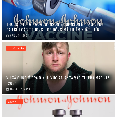
THUỐC CHỦNG NGỪA JOHNSON & JOHNSON BỊ TẠM DỪNG
SAU KHI CÁC TRƯỜNG HỢP ĐÔNG MÁU HIẾM XUẤT HIỆN
APRIL 14, 2021
Tin Atlanta
VỤ XẢ SÚNG Ở SPA Ở KHU VỰC ATLANTA VÀO THỨ BA MAR -16
-2021
MARCH 17, 2021
Covid-19